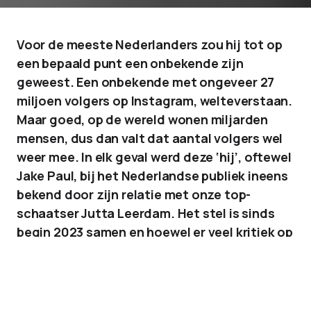
Voor de meeste Nederlanders zou hij tot op
een bepaald punt een onbekende zijn
geweest. Een onbekende met ongeveer 27
miljoen volgers op Instagram, welteverstaan.
Maar goed, op de wereld wonen miljarden
mensen, dus dan valt dat aantal volgers wel
weer mee. In elk geval werd deze ‘hij’, oftewel
Jake Paul, bij het Nederlandse publiek ineens
bekend door zijn relatie met onze top-
schaatser Jutta Leerdam. Het stel is sinds
begin 2023 samen en hoewel er veel kritiek op
de relatie is, lijken ze medio 2024 nog erg
gelukkig.
Anyway
, hoe je het ook wendt of keert, de